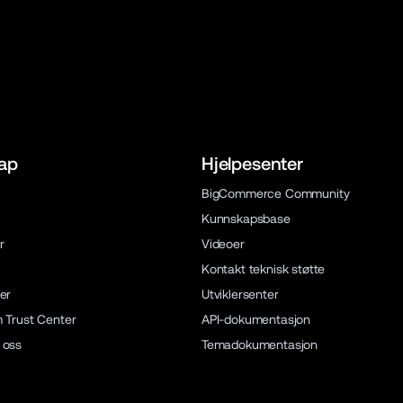
ap
Hjelpesenter
BigCommerce Community
Kunnskapsbase
r
Videoer
Kontakt teknisk støtte
er
Utviklersenter
m Trust Center
API-dokumentasjon
 oss
Temadokumentasjon