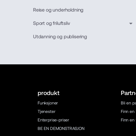
Reise og underholdning
Sport og friluftsliv
Utdanning og publisering
produkt
Partn
Funksjoner
Bli en p
Tjenester
Finn en
Enterprise-priser
Finn en
BE EN DEMONSTRASJON