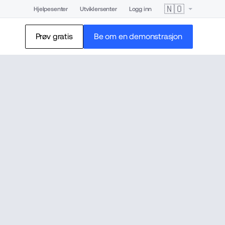
🇳🇴
Hjelpesenter
Utviklersenter
Logg inn
Prøv gratis
Be om en demonstrasjon