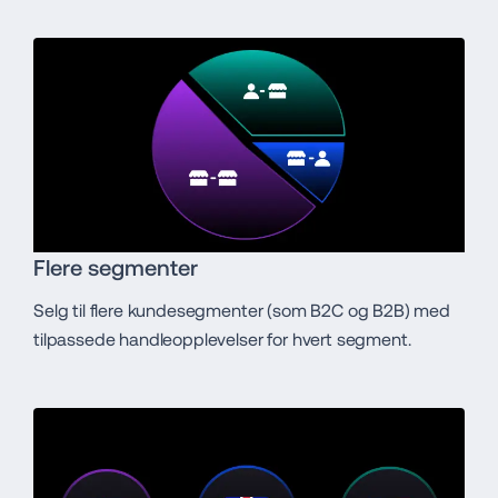
Flere segmenter
Selg til flere kundesegmenter (som B2C og B2B) med
tilpassede handleopplevelser for hvert segment.