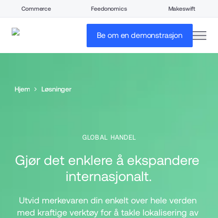
Commerce
Feedonomics
Makeswift
open
Be om en demonstrasjon
Hjem
Løsninger
GLOBAL HANDEL
Gjør det enklere å ekspandere 
internasjonalt.
Utvid merkevaren din enkelt over hele verden 
med kraftige verktøy for å takle lokalisering av 