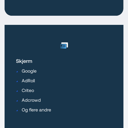
Skjerm
Google
AdRoll
Criteo
Adcrowd
Og flere andre                                  