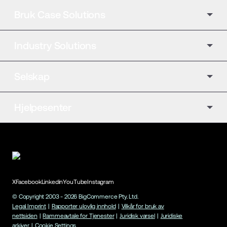
Bruk Case Solutions
Industry Solutions
Selskap
Hjelpesenter
X
Facebook
Linkedin
YouTube
Instagram
© Copyright 2003 -
2026
BigCommerce Pty. Ltd.
Legal Imprint
|
Rapporter ulovlig innhold
|
Vilkår for bruk av
nettsiden
|
Rammeavtale for Tjenester
|
Juridisk varsel
|
Juridiske
arkiver
|
Cookie Settings