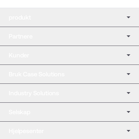
produkt
Partnere
Kunder
Bruk Case Solutions
Industry Solutions
Selskap
Hjelpesenter