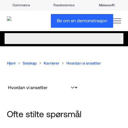
Commerce
Feedonomics
Makeswift
open
Be om en demonstrasjon
open menu
Hjem
Selskap
Karrierer
Hvordan vi ansetter
Ofte stilte spørsmål